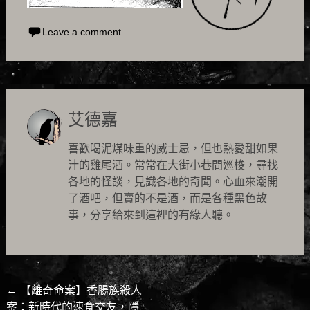
Leave a comment
艾德嘉
喜歡喝泥煤味重的威士忌，但也熱愛甜如果
汁的雞尾酒。常常在大街小巷間巡梭，尋找
各地的怪談，見識各地的奇聞。心血來潮開
了酒吧，但賣的不是酒，而是各種黑色故
事，分享給來到這裡的有緣人聽。
Post
←
【離奇命案】香腸族殺人
案：新時代的速食交友，隱