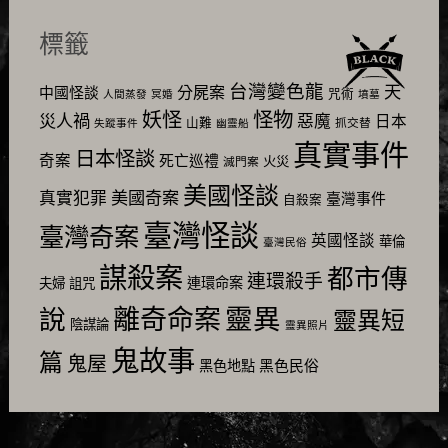
標籤
台灣變色龍
天
分屍案
中國怪談
咒術
人間蒸發
冥婚
墳墓
怪物
妖怪
災人禍
惡魔
日本
山難
抓交替
失蹤事件
幽靈船
真實事件
日本怪談
奇案
死亡巡禮
火災
滅門案
美國怪談
美國奇案
真實犯罪
臺灣事件
自殺案
臺灣怪談
臺灣奇案
英國怪談
華倫
臺灣民俗
謀殺案
都市傳
連環殺手
連環命案
夫婦
詛咒
靈異
說
離奇命案
靈異短
陰謀論
靈異照片
鬼故事
篇
鬼屋
黑色民俗
黑色地點