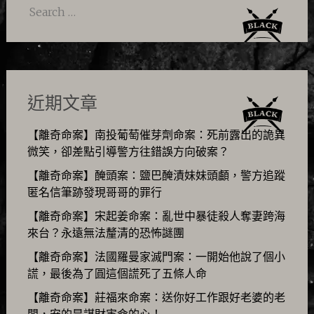
Search
for:
近期文章
【離奇命案】南投葡萄催芽劑命案：死前露出的詭異
微笑，卻差點引導警方往錯誤方向破案？
【離奇命案】醃頭案：鹽巴醃漬妹妹頭顱，警方追蹤
匿名信筆跡發現哥哥的罪行
【離奇命案】宋起姜命案：亂世中暴徒殺人奪妻跨海
來台？永遠無法釐清的恐怖謎團
【離奇命案】法國羅曼家滅門案：一開始他說了個小
謊，最後為了圓這個謊死了五條人命
【離奇命案】莊福來命案：送你好工作跟好老婆的老