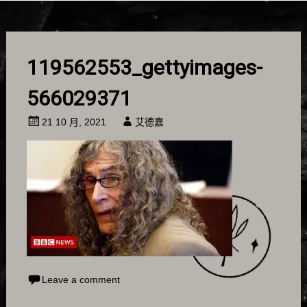
119562553_gettyimages-
566029371
21 10 月, 2021
艾德嘉
Leave a comment