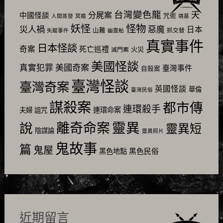
台灣變色龍
天
分屍案
中國怪談
咒術
人間蒸發
冥婚
墳墓
怪物
妖怪
災人禍
惡魔
日本
山難
抓交替
失蹤事件
幽靈船
真實事件
日本怪談
奇案
死亡巡禮
火災
滅門案
美國怪談
美國奇案
真實犯罪
臺灣事件
自殺案
臺灣怪談
臺灣奇案
英國怪談
華倫
臺灣民俗
謀殺案
都市傳
連環殺手
連環命案
夫婦
詛咒
靈異
說
離奇命案
靈異短
陰謀論
靈異照片
鬼故事
篇
鬼屋
黑色民俗
黑色地點
近期留言