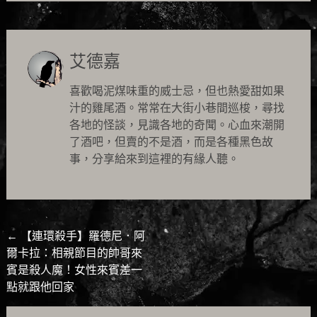
艾德嘉
喜歡喝泥煤味重的威士忌，但也熱愛甜如果
汁的雞尾酒。常常在大街小巷間巡梭，尋找
各地的怪談，見識各地的奇聞。心血來潮開
了酒吧，但賣的不是酒，而是各種黑色故
事，分享給來到這裡的有緣人聽。
Post
←
【連環殺手】羅德尼．阿
爾卡拉：相親節目的帥哥來
navigation
賓是殺人魔！女性來賓差一
點就跟他回家