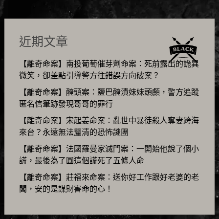
近期文章
【離奇命案】南投葡萄催芽劑命案：死前露出的詭異
微笑，卻差點引導警方往錯誤方向破案？
【離奇命案】醃頭案：鹽巴醃漬妹妹頭顱，警方追蹤
匿名信筆跡發現哥哥的罪行
【離奇命案】宋起姜命案：亂世中暴徒殺人奪妻跨海
來台？永遠無法釐清的恐怖謎團
【離奇命案】法國羅曼家滅門案：一開始他說了個小
謊，最後為了圓這個謊死了五條人命
【離奇命案】莊福來命案：送你好工作跟好老婆的老
闆，安的是謀財害命的心！