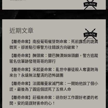
for:
近期文章
【離奇命案】南投葡萄催芽劑命案：死前露出的詭異
微笑，卻差點引導警方往錯誤方向破案？
【離奇命案】醃頭案：鹽巴醃漬妹妹頭顱，警方追蹤
匿名信筆跡發現哥哥的罪行
【離奇命案】宋起姜命案：亂世中暴徒殺人奪妻跨海
來台？永遠無法釐清的恐怖謎團
【離奇命案】法國羅曼家滅門案：一開始他說了個小
謊，最後為了圓這個謊死了五條人命
【離奇命案】莊福來命案：送你好工作跟好老婆的老
闆，安的是謀財害命的心！