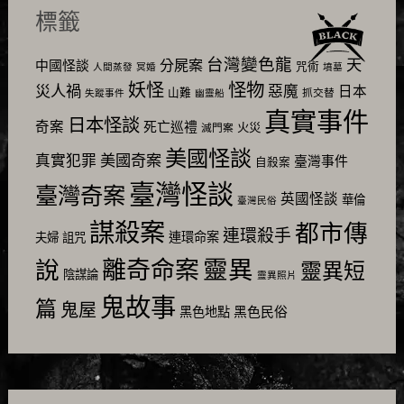
標籤
台灣變色龍
天
分屍案
中國怪談
咒術
人間蒸發
冥婚
墳墓
怪物
妖怪
災人禍
惡魔
日本
山難
抓交替
失蹤事件
幽靈船
真實事件
日本怪談
奇案
死亡巡禮
火災
滅門案
美國怪談
美國奇案
真實犯罪
臺灣事件
自殺案
臺灣怪談
臺灣奇案
英國怪談
華倫
臺灣民俗
謀殺案
都市傳
連環殺手
連環命案
夫婦
詛咒
靈異
說
離奇命案
靈異短
陰謀論
靈異照片
鬼故事
篇
鬼屋
黑色民俗
黑色地點