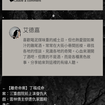
Leave a comment
艾德嘉
喜歡喝泥煤味重的威士忌，但也熱愛甜如果
汁的雞尾酒。常常在大街小巷間巡梭，尋找
各地的怪談，見識各地的奇聞。心血來潮開
了酒吧，但賣的不是酒，而是各種黑色故
事，分享給來到這裡的有緣人聽。
Post
←
【離奇命案】丁福成命
案：三重戲院前上演復仇大
navigation
戲，雲林債主慘遭仇家圍殺
身亡