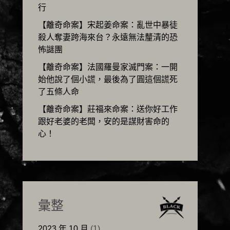
行
【離奇命案】宋起姜命案：亂世中暴徒
殺人奪妻跨海來台？永遠無法釐清的恐
怖謎團
【離奇命案】法國羅曼家滅門案：一開
始他說了個小謊，最後為了圓這個謊死
了五條人命
【離奇命案】莊福來命案：送你好工作
跟好老婆的老闆，安的是謀財害命的
心！
彙整
2023 年 10 月
(1)