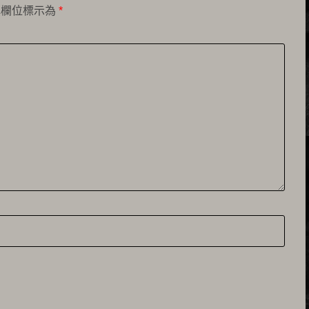
填欄位標示為
*