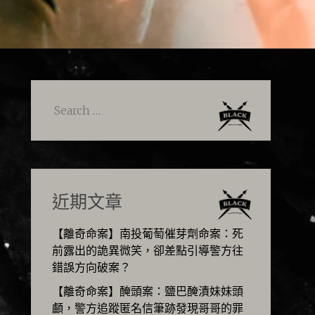
Search
for:
近期文章
【離奇命案】南投葡萄催芽劑命案：死
前露出的詭異微笑，卻差點引導警方往
錯誤方向破案？
【離奇命案】醃頭案：鹽巴醃漬妹妹頭
顱，警方追蹤匿名信筆跡發現哥哥的罪