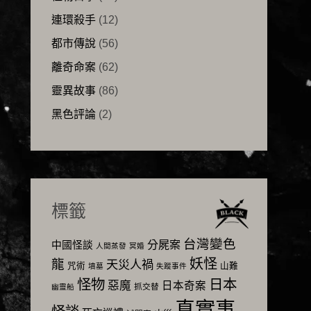
連環殺手
(12)
都市傳說
(56)
離奇命案
(62)
靈異故事
(86)
黑色評論
(2)
標籤
台灣變色
分屍案
中國怪談
人間蒸發
冥婚
妖怪
龍
天災人禍
咒術
山難
墳墓
失蹤事件
怪物
日本
惡魔
日本奇案
抓交替
幽靈船
真實事