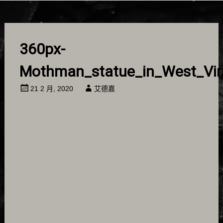
360px-
Mothman_statue_in_West_Vir
21 2 月, 2020
艾德嘉