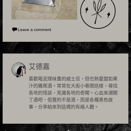
Leave a comment
艾德嘉
喜歡喝泥煤味重的威士忌，但也熱愛甜如果
汁的雞尾酒。常常在大街小巷間巡梭，尋找
各地的怪談，見識各地的奇聞。心血來潮開
了酒吧，但賣的不是酒，而是各種黑色故
事，分享給來到這裡的有緣人聽。