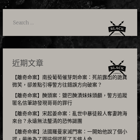
Search
for:
近期文章
【離奇命案】南投葡萄催芽劑命案：死前露出的詭異
微笑，卻差點引導警方往錯誤方向破案？
【離奇命案】醃頭案：鹽巴醃漬妹妹頭顱，警方追蹤
匿名信筆跡發現哥哥的罪行
【離奇命案】宋起姜命案：亂世中暴徒殺人奪妻跨海
來台？永遠無法釐清的恐怖謎團
【離奇命案】法國羅曼家滅門案：一開始他說了個小
謊，最後為了圓這個謊死了五條人命