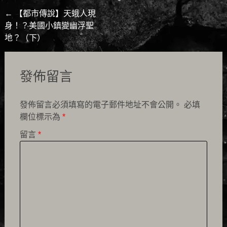
Post
←
【都市傳說】天蛾人現
身！？美國小鎮變幽浮聖
navigation
地？（下）
發佈留言
發佈留言必須填寫的電子郵件地址不會公開。
必填
欄位標示為
*
留言
*