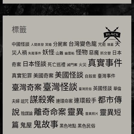
標籤
台灣變色龍
天
分屍案
中國怪談
咒術
人間蒸發
冥婚
墳墓
怪物
妖怪
災人禍
惡魔
日本
山難
抓交替
失蹤事件
幽靈船
真實事件
日本怪談
奇案
死亡巡禮
火災
滅門案
美國怪談
美國奇案
真實犯罪
臺灣事件
自殺案
臺灣怪談
臺灣奇案
英國怪談
華倫
臺灣民俗
謀殺案
都市傳
連環殺手
連環命案
夫婦
詛咒
靈異
說
離奇命案
靈異短
陰謀論
靈異照片
鬼故事
篇
鬼屋
黑色民俗
黑色地點