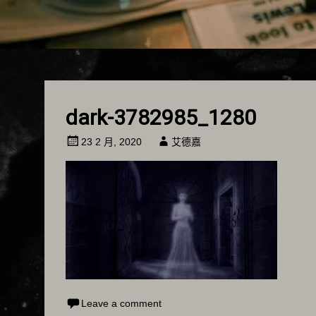
dark-3782985_1280
23 2 月, 2020
艾德嘉
Leave a comment