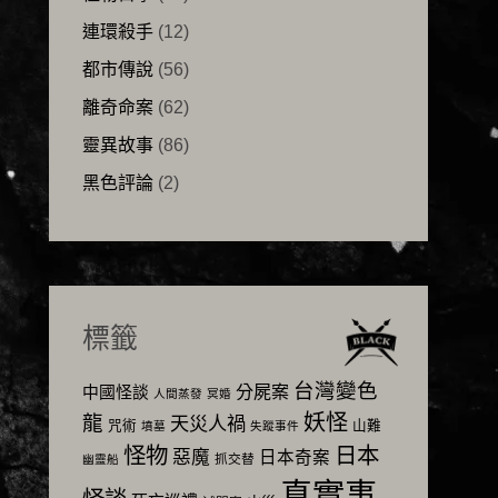
連環殺手
(12)
都市傳說
(56)
離奇命案
(62)
靈異故事
(86)
黑色評論
(2)
標籤
台灣變色
分屍案
中國怪談
人間蒸發
冥婚
妖怪
龍
天災人禍
咒術
山難
墳墓
失蹤事件
怪物
日本
惡魔
日本奇案
抓交替
幽靈船
真實事