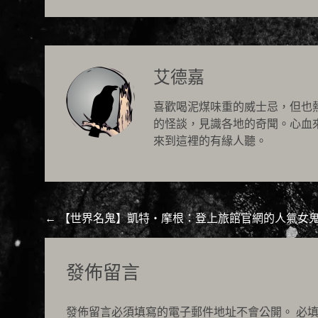
艾德嘉
喜歡喝泥煤味重的威士忌，但也
的怪談，見識各地的奇聞。心血
來到這裡的有緣人聽。
Post
←
【世界名鬼】凱特・摩根：登上旅館官網的人氣女
navigation
發佈留言
發佈留言必須填寫的電子郵件地址不會公開。
必