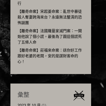
行
【離奇命案】宋起姜命案：亂世中暴徒
殺人奪妻跨海來台？永遠無法釐清的恐
怖謎團
【離奇命案】法國羅曼家滅門案：一開
始他說了個小謊，最後為了圓這個謊死
了五條人命
【離奇命案】莊福來命案：送你好工作
跟好老婆的老闆，安的是謀財害命的
心！
彙整
2023 年 10 月
(1)