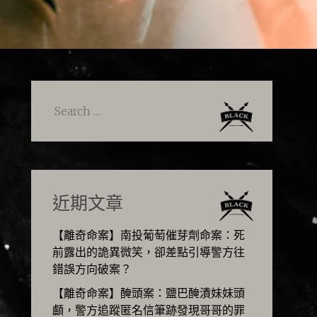
Search
for:
近期文章
【離奇命案】南投葡萄催芽劑命案：死
前露出的詭異微笑，卻差點引導警方往
錯誤方向破案？
【離奇命案】醃頭案：鹽巴醃漬妹妹頭
顱，警方追蹤匿名信筆跡發現哥哥的罪