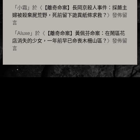
「
小霜
」於〈
【離奇命案】長岡京殺人事件：採蕨主
婦被殺棄屍荒野，死前留下詭異紙條求救？
〉發佈留
言
「
Aluxe
」於〈
【離奇命案】黃佩芬命案：在鬧區花
店消失的少女，一年前早已命喪木柵山區？
〉發佈留
言