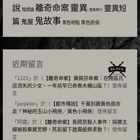
靈異
說
離奇命案
靈異短
陰謀論
靈異照片
鬼故事
篇
鬼屋
黑色民俗
黑色地點
近期留言
「
1122
」於〈
【離奇命案】黃佩芬命案：在鬧區花
店消失的少女，一年前早已命喪木柵山區？
〉發佈留
言
「
junjikilin
」於〈
【都市傳說】千萬別跟黃色雨衣
走？神秘的玉山小飛俠／黃色小飛俠
〉發佈留言
「
阿霜
」於〈
【離奇命案】長岡京殺人事件：採蕨主
婦被殺棄屍荒野，死前留下詭異紙條求救？
〉發佈留
言