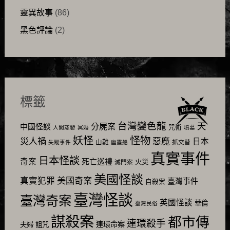
靈異故事
(86)
黑色評論
(2)
標籤
台灣變色龍
天
分屍案
中國怪談
咒術
人間蒸發
冥婚
墳墓
怪物
妖怪
災人禍
惡魔
日本
山難
抓交替
失蹤事件
幽靈船
真實事件
日本怪談
奇案
死亡巡禮
火災
滅門案
美國怪談
美國奇案
真實犯罪
臺灣事件
自殺案
臺灣怪談
臺灣奇案
英國怪談
華倫
臺灣民俗
謀殺案
都市傳
連環殺手
連環命案
夫婦
詛咒