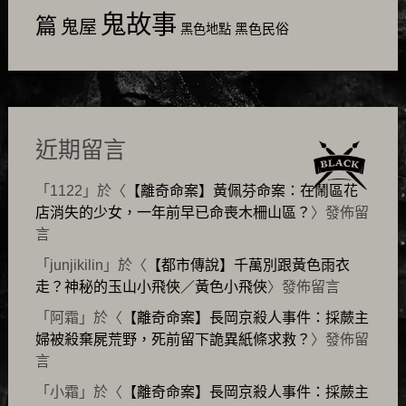
鬼故事
篇
鬼屋
黑色民俗
黑色地點
近期留言
「
1122
」於〈
【離奇命案】黃佩芬命案：在鬧區花
店消失的少女，一年前早已命喪木柵山區？
〉發佈留
言
「
junjikilin
」於〈
【都市傳說】千萬別跟黃色雨衣
走？神秘的玉山小飛俠／黃色小飛俠
〉發佈留言
「
阿霜
」於〈
【離奇命案】長岡京殺人事件：採蕨主
婦被殺棄屍荒野，死前留下詭異紙條求救？
〉發佈留
言
「
小霜
」於〈
【離奇命案】長岡京殺人事件：採蕨主