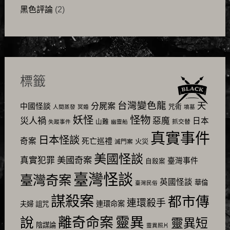
黑色評論
(2)
標籤
台灣變色龍
天
分屍案
中國怪談
咒術
人間蒸發
冥婚
墳墓
怪物
妖怪
災人禍
惡魔
日本
山難
抓交替
失蹤事件
幽靈船
真實事件
日本怪談
奇案
死亡巡禮
火災
滅門案
美國怪談
美國奇案
真實犯罪
臺灣事件
自殺案
臺灣怪談
臺灣奇案
英國怪談
華倫
臺灣民俗
謀殺案
都市傳
連環殺手
連環命案
夫婦
詛咒
靈異
說
離奇命案
靈異短
陰謀論
靈異照片