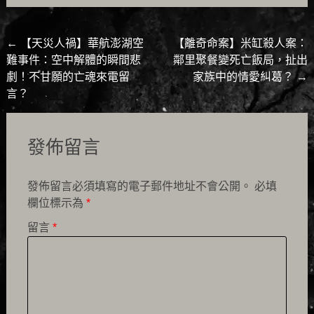
Post
←
【天災人禍】華航澎湖空
【離奇命案】米缸殺人案：
難事件：空中解體的瞬間悲
鄰里聚餐變死亡飯局，扯出
navigation
劇！不甘願的亡魂來電留
家族中的情愛糾葛？
→
言？
發佈留言
發佈留言必須填寫的電子郵件地址不會公開。
必填
欄位標示為
*
留言
*