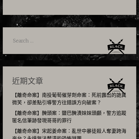
Search
for:
近期文章
【離奇命案】南投葡萄催芽劑命案：死前露出的詭異
微笑，卻差點引導警方往錯誤方向破案？
【離奇命案】醃頭案：鹽巴醃漬妹妹頭顱，警方追蹤
匿名信筆跡發現哥哥的罪行
【離奇命案】宋起姜命案：亂世中暴徒殺人奪妻跨海
來台？永遠無法釐清的恐怖謎團