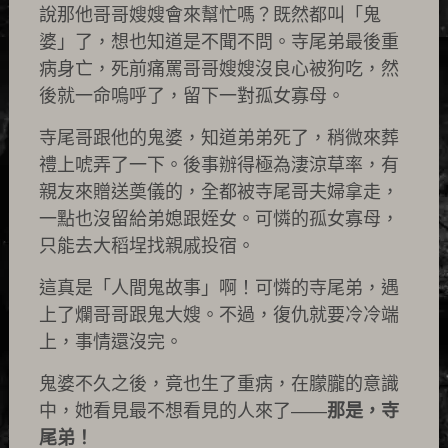
說那他哥哥嫂嫂會來幫忙嗎？既然都叫「鬼
婆」了，想也知道是不聞不問。寺尾弟最後重
病身亡，死前痛罵哥哥嫂嫂沒良心被狗吃，然
後就一命嗚呼了，留下一對孤女寡母。
寺尾哥跟他的鬼婆，知道弟弟死了，稍微來葬
禮上唬弄了一下。後事辦得極為淒涼草率，有
親友來贈送奠儀的，全都被寺尾哥夫婦拿走，
一點也沒留給弟媳跟姪女。可憐的孤女寡母，
只能去大稻埕找親戚投宿。
這真是「人間鬼故事」啊！可憐的寺尾弟，遇
上了爛哥哥跟鬼大嫂。不過，復仇就要冷冷端
上，事情還沒完。
鬼婆不久之後，竟也生了重病，在朦朧的意識
中，她看見最不想看見的人來了——
那是，寺
尾弟！