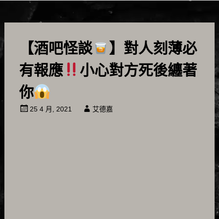
【酒吧怪談
】對人刻薄必
有報應
小心對方死後纏著
你
25 4 月, 2021
艾德嘉