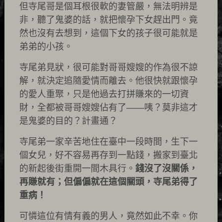
但寺尾哥是個耳根很軟的妻管嚴，無法明辨是
非，聽了鬼婆的話，就把懷孕下女趕出門。竟
然也沒有去想到，這個下女的孩子很可能就是
弟弟的小孩。
寺尾弟見狀，很可能對哥哥嫂嫂的作為很不諒
解，就決定追隨愛情而離去。他很快就跟懷孕
的愛人重聚，只是他過去打拼賺來的一切資
財，全都被哥哥嫂嫂佔有了——咦？莫非這才
是鬼婆的目的？計畫通？
寺尾弟一家辛苦地住在臺中一段時間，生下一
個女兒，好不容易再存到一點錢，搬家到臺北
的新起後街重開一間木具行。
錢沒了沒關係，
再賺就有；但偏偏就在這個關頭，寺尾弟得了
重病！
可憐這位有情有義的男人，竟然如此不幸。你