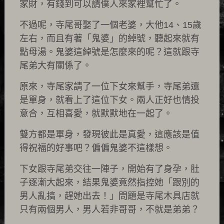
家財，有錢到可以請僕人來家裡幫忙了。
不過呢，寺尾哥娶了一個老婆，大他14、15歲
左右，而且有著「鬼婆」的綽號，聽起來就有
點母湯。鬼婆這綽號是怎麼來的呢？這就跟寺
尾弟大有關係了。
原來，寺尾家請了一位下女來幫手，寺尾弟還
是單身，就看上了這位下女。兩人正好也情投
意合，互相喜愛，就默默地在一起了。
雙方都是單身，發現彼此是真愛，這應該是值
得祝福的好事吧？偏偏鬼婆不這樣想。
下女跟寺尾弟交往一陣子，開始有了身孕，肚
子逐漸大起來，結果鬼婆竟然指控她「跟別的
男人亂搞，趕她出去！」問題是寺尾木具店就
只有兩個男人，男人若非哥哥，不就是弟弟？