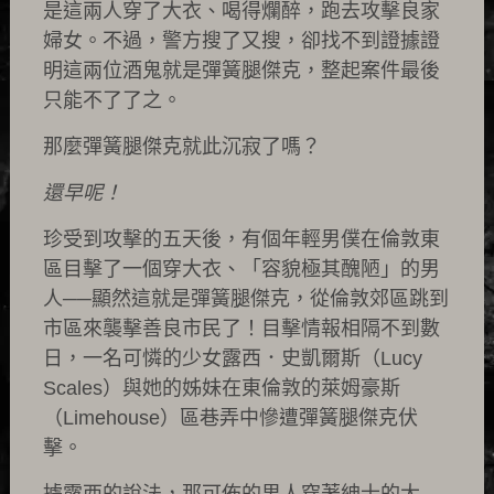
是這兩人穿了大衣、喝得爛醉，跑去攻擊良家
婦女。不過，警方搜了又搜，卻找不到證據證
明這兩位酒鬼就是彈簧腿傑克，整起案件最後
只能不了了之。
那麼彈簧腿傑克就此沉寂了嗎？
還早呢！
珍受到攻擊的五天後，有個年輕男僕在倫敦東
區目擊了一個穿大衣、「容貌極其醜陋」的男
人──顯然這就是彈簧腿傑克，從倫敦郊區跳到
市區來襲擊善良市民了！目擊情報相隔不到數
日，一名可憐的少女露西．史凱爾斯（Lucy
Scales）與她的姊妹在東倫敦的萊姆豪斯
（Limehouse）區巷弄中慘遭彈簧腿傑克伏
擊。