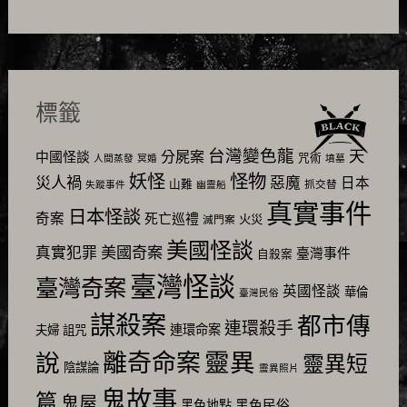
標籤
台灣變色龍
天
分屍案
中國怪談
咒術
人間蒸發
冥婚
墳墓
怪物
妖怪
災人禍
惡魔
日本
山難
抓交替
失蹤事件
幽靈船
真實事件
日本怪談
奇案
死亡巡禮
火災
滅門案
美國怪談
美國奇案
真實犯罪
臺灣事件
自殺案
臺灣怪談
臺灣奇案
英國怪談
華倫
臺灣民俗
謀殺案
都市傳
連環殺手
連環命案
夫婦
詛咒
靈異
說
離奇命案
靈異短
陰謀論
靈異照片
鬼故事
篇
鬼屋
黑色民俗
黑色地點