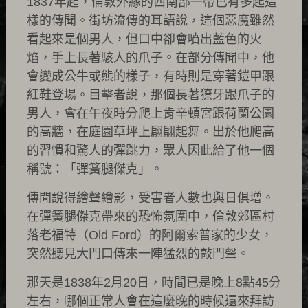
1837年起，倫敦外緣的西南部一帶已有多起這
樣的傳聞。街坊流傳的耳語說，這個惡魔雖然
看起來是個男人，但口中卻會噴出藍色的火
焰，手上長著駭人的爪子。在部分傳聞中，他
會變成公牛或熊的樣子，有時則是穿著鎧甲跟
紅鞋登場。目擊者說，那個長著獠牙跟爪子的
男人，會在午夜時分爬上肯辛頓宮跟荷蘭公園
的高牆，在庭園草坪上翩翩起舞。出於他爬高
的習慣和驚人的彈跳力，眾人因此給了他一個
稱號：「彈簧腿傑克」。
傳聞說得繪聲繪影，受害者人數也與日俱增。
在彈簧腿傑克帶來的恐怖氛圍中，倫敦郊區村
落老福特（Old Ford）的阿爾索普家的少女，
突然聽見大門口傳來一陣猛烈的敲門聲。
那天是1838年2月20日，時間已是晚上8點45分
左右，哪個正常人會在這麼晚的時候還來拜訪