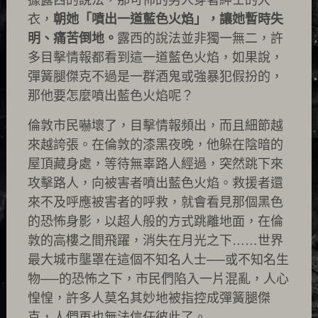
據露西的說法，那可佈的男人穿著紳士的大
衣，
朝她「噴出一道藍色火焰」，讓她暫時失
明、痛苦倒地。
露西的說法並非獨一無二，許
多目擊情報都看到這一道藍色火焰，如果說，
彈簧腿傑克不過是一群酒鬼或強暴犯假扮的，
那他要怎麼噴出藍色火焰呢？
倫敦市民嚇壞了，目擊情報頻出，而且細節越
來越誇張。在倫敦的漆黑夜晚，他躲在陰暗的
屋頂藏身處，等待無辜路人經過，突然跳下來
攻擊路人，向被害者噴出藍色火焰。救援者還
來不及呼應被害者的呼救，就會看見那個黑色
的恐怖身影，以超人般的方式跳離地面，在倫
敦的高樓之間飛躍，消失在月光之下……世界
最大城市壟罩在這個不知名人士──或不知名生
物──的恐怖之下，市民們陷入一片混亂，人心
惶惶，許多人莫名其妙地被指控成彈簧腿傑
克，人們再也無法信任彼此了。