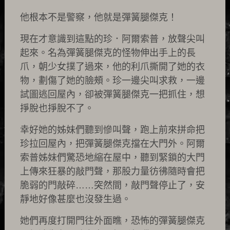
他根本不是警察，他就是彈簧腿傑克！
現在才意識到這點的珍．阿爾索普，放聲尖叫
起來。名為彈簧腿傑克的怪物伸出手上的長
爪，朝少女撲了過來，他的利爪撕開了她的衣
物，劃傷了她的臉頰。珍一邊尖叫求救，一邊
試圖逃回屋內，卻被彈簧腿傑克一把抓住，想
掙脫也掙脫不了。
幸好她的姊妹們聽到慘叫聲，跑上前來拼命把
珍拉回屋內，把彈簧腿傑克擋在大門外。阿爾
索普姊妹們驚恐地縮在屋中，聽到緊鎖的大門
上傳來狂暴的敲門聲，那股力量彷彿隨時會把
脆弱的門敲碎……突然間，敲門聲停止了，安
靜地好像甚麼也沒發生過。
她們再度打開門往外面瞧，恐怖的彈簧腿傑克