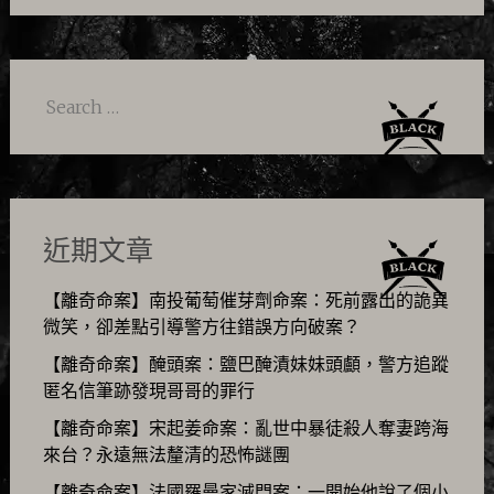
Search
for:
近期文章
【離奇命案】南投葡萄催芽劑命案：死前露出的詭異
微笑，卻差點引導警方往錯誤方向破案？
【離奇命案】醃頭案：鹽巴醃漬妹妹頭顱，警方追蹤
匿名信筆跡發現哥哥的罪行
【離奇命案】宋起姜命案：亂世中暴徒殺人奪妻跨海
來台？永遠無法釐清的恐怖謎團
【離奇命案】法國羅曼家滅門案：一開始他說了個小