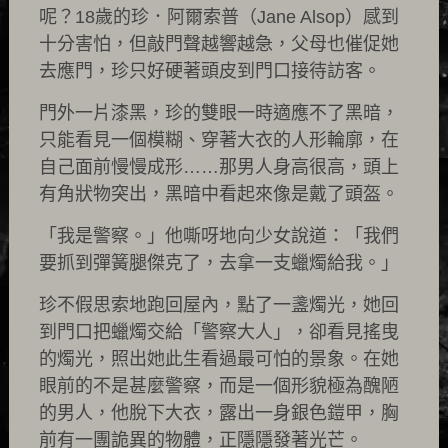
呢？18歲的珍．阿爾索普（Jane Alsop）感到
十分害怕，但敲門聲越響越急，父母也催促她
去應門，珍只好硬著頭皮到門口接待訪客。
門外一片漆黑，珍的雙眼一時適應不了黑暗，
只能看見一個模糊、穿著大衣的人形輪廓，在
自己面前慢慢成形……那男人身高很高，頭上
有角狀物突出，黑暗中看起來像是戴了頭盔。
「我是警察。」他嘶呀地向少女說道：「我們
要抓到彈簧腿傑克了，去拿一支蠟燭給我。」
珍不假思索地跑回屋內，點了一盞燭光，她回
到門口把蠟燭交給「警察大人」，卻看見搖曳
的燭光，照出她此生看過最可怕的景象。在她
眼前的不是甚麼警察，而是一個形貌極為醜陋
的男人，他脫下大衣，露出一身銀色鎧甲，胸
前有一團詭異的物體，正隱隱發著光芒。