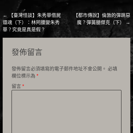
Post
←
【臺灣怪談】朱秀華借屍
【都市傳說】倫敦的彈跳惡
還魂（下）：林罔腰變朱秀
魔？彈簧腿傑克（下）
→
navigation
華？究竟是真是假？
發佈留言
發佈留言必須填寫的電子郵件地址不會公開。
必填
欄位標示為
*
留言
*