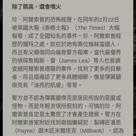
除了跳高，還會噴火
珍．阿爾索普的恐怖經歷，在同年的2月22日
被英國大報《泰晤士報》（
The Times
）大幅
報導，成了全國知名的事件。珍．阿爾索普經
歷的獨特之處，就在於她有兩位姊妹當證人，
而且有父親偕同向倫敦警方報案。當代最優秀
的偵探詹姆斯．雷（James Lea）等人也曾調
查過阿爾索普遇襲的案件，找到了更多的目擊
者，而且還確認了更多具體細節，像是彈簧腿
傑克有「油亮的肌膚」等等。
警方並不認為彈簧腿傑克是居民所說的惡魔或
怪物，而是年輕流氓所假扮的，可憐的珍．阿
爾索普肯定是太驚慌了才會產生錯覺。警方在
阿爾索普家附近找到兩個嫌疑犯：製磚匠潘恩
（Payne）跟木匠米爾班克（Millbank），認為