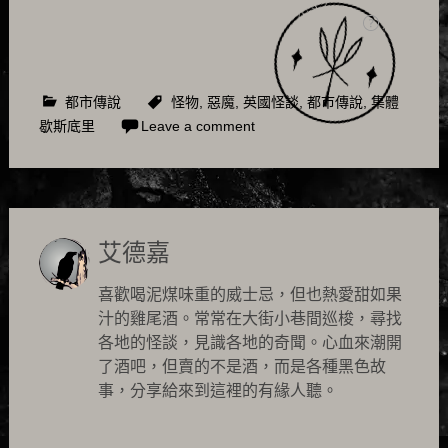
都市傳說
怪物
,
惡魔
,
英國怪談
,
都市傳說
,
集體
歇斯底里
Leave a comment
艾德嘉
喜歡喝泥煤味重的威士忌，但也熱愛甜如果
汁的雞尾酒。常常在大街小巷間巡梭，尋找
各地的怪談，見識各地的奇聞。心血來潮開
了酒吧，但賣的不是酒，而是各種黑色故
事，分享給來到這裡的有緣人聽。