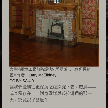
大量精緻木工毫無防護地包著壁爐……修但幾勒
圖片作者：
Larry McElhiney
CC BY-SA 4.0
讓我們繼續往更深沉之處探究下去。威廉——
或某種存在——附身靈媒與莎拉溝通的那一
天，究竟說了甚麼？