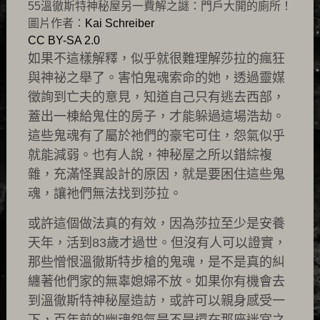
55溫徹斯特神秘屋另一費解之謎：門戶大開的廁所！
圖片作者：
Kai Schreiber
CC BY-SA 2.0
如果不這樣解釋，似乎就很難理解莎拉的瘋狂
與神祕之舉了。害怕鬼魂索命的她，透過靈媒
徵詢到亡夫的意見，知道自己只有逃去西部，
蓋出一棟給鬼住的房子，才能躲過這場浩劫。
這些鬼魂有了屬於祂們的豪宅可住，怨氣似乎
就能減弱。也有人說，神秘屋之所以錯綜複
雜，充滿怪異設計的原因，就是要困住這些鬼
魂，讓祂們無法找到莎拉。
或許這個做法真的有效，因為莎拉至少是安養
天年，活到83歲才過世。但沒有人可以證實，
那些憎恨溫徹斯特步槍的鬼魂，是不是真的糾
纏著他們家的無辜媳婦不放。如果你有機會去
到溫徹斯特神秘屋造訪，或許可以親身感受一
下，百年前的幽魂怨氣是不是還在那座迷宮之