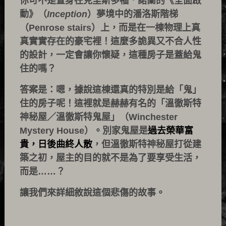
你可不是置身在克里斯多福．諾蘭的《全面啟
動》（
Inception
）夢境中的潘洛斯階梯
（Penrose stairs）上，而是在一棟物理上真
真實實存在的豪宅裡！這麼多詭異又不合人性
的設計，一定會讓你懷疑，這種房子是蓋給鬼
住的嗎？
答案是：嗯，據說這棟還真的特別是給「鬼」
住的房子呢！這裡就是赫赫有名的「溫徹斯特
神秘屋／溫徹斯特鬼屋」（Winchester
Mystery House）。別家鬼屋是
過去榮華富
貴，日後曲終人散
，但溫徹斯特神秘屋打從建
築之初，屋主的目的就不是為了要享受生活，
而是……？
讓我們來詳細敘說這個悲傷的故事。