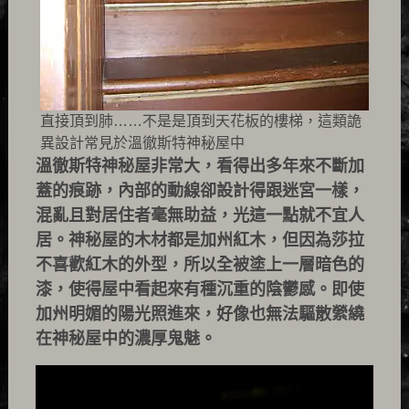
直接頂到肺……不是是頂到天花板的樓梯，這類詭
異設計常見於溫徹斯特神秘屋中
溫徹斯特神秘屋非常大，看得出多年來不斷加
蓋的痕跡，內部的動線卻設計得跟迷宮一樣，
混亂且對居住者毫無助益，光這一點就不宜人
居。神秘屋的木材都是加州紅木，但因為莎拉
不喜歡紅木的外型，所以全被塗上一層暗色的
漆，使得屋中看起來有種沉重的陰鬱感。即使
加州明媚的陽光照進來，好像也無法驅散縈繞
在神秘屋中的濃厚鬼魅。