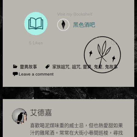
靈異故事
家族詛咒
,
詛咒
,
靈異
,
鬼屋
,
鬼故事
Leave a comment
艾德嘉
喜歡喝泥煤味重的威士忌，但也熱愛甜如果
汁的雞尾酒。常常在大街小巷間巡梭，尋找