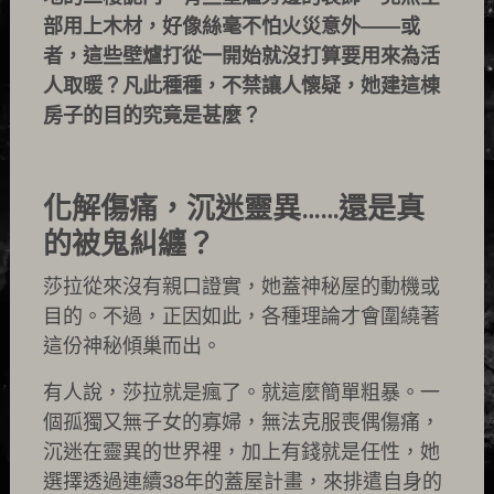
部用上木材，好像絲毫不怕火災意外——或
者，這些壁爐打從一開始就沒打算要用來為活
人取暖？凡此種種，不禁讓人懷疑，她建這棟
房子的目的究竟是甚麼？
化解傷痛，沉迷靈異……還是真
的被鬼糾纏？
莎拉從來沒有親口證實，她蓋神秘屋的動機或
目的。不過，正因如此，各種理論才會圍繞著
這份神秘傾巢而出。
有人說，莎拉就是瘋了。就這麼簡單粗暴。一
個孤獨又無子女的寡婦，無法克服喪偶傷痛，
沉迷在靈異的世界裡，加上有錢就是任性，她
選擇透過連續38年的蓋屋計畫，來排遣自身的