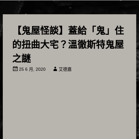
【鬼屋怪談】蓋給「鬼」住
的扭曲大宅？溫徹斯特鬼屋
之謎
25 6 月, 2020
艾德嘉