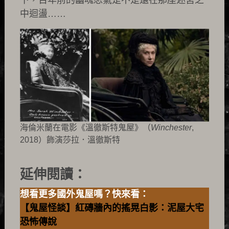
中迴盪……
海倫米蘭在電影《溫徹斯特鬼屋》（
Winchester
,
2018）飾演莎拉．溫徹斯特
延伸閱讀：
想看更多國外鬼屋嗎？快來看：
【鬼屋怪談】紅磚牆內的搖晃白影：泥屋大宅
恐怖傳說