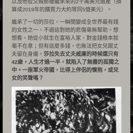
以及他從父親那邊繼承來的2千萬美元遺產（換
算成2019年的購買力大約等同5億美元）。
繼承了一切的莎拉，一瞬間變成全世界最有錢
的女性之一，不過這對她的悲傷毫無幫助。想
想看，她從小就生在富裕人家，對金錢根本就
毫不在意；但有這麼多錢，也無法把女兒跟丈
夫留在身邊。
莎拉失去丈夫威廉的時候還只有
42歲，人生才過一半，就陷入了無盡的孤獨之
中。一座軍火帝國，比得上伴侶的懷抱，或兒
女的笑聲嗎？