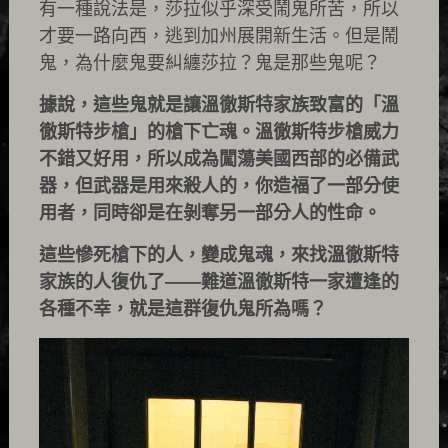
有一種說法是，莎拉似乎深受鬧鬼所苦，所以
才要一路向西，逃到加州展開新生活。但是鬧
鬼，為什麼鬼要糾纏莎拉？鬼是那些鬼呢？
據說，這些鬼就是讓溫徹斯特家族致富的「溫
徹斯特步槍」的槍下亡魂。溫徹斯特步槍威力
不錯又好用，所以成為闖蕩美國西部的必備武
器，但武器是用來殺人的，你造福了一部分使
用者，同時卻是在剝奪另一部分人的性命。
這些慘死槍下的人，變成鬼魂，來找溫徹斯特
家族的人復仇了——難道溫徹斯特一家遭逢的
各種不幸，就是這群復仇鬼所為嗎？