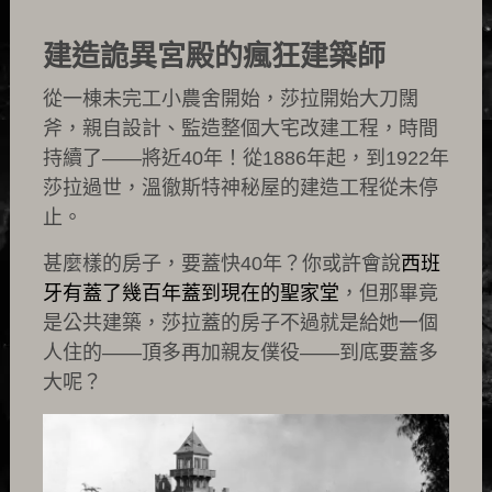
建造詭異宮殿的瘋狂建築師
從一棟未完工小農舍開始，莎拉開始大刀闊
斧，親自設計、監造整個大宅改建工程，時間
持續了——將近40年！從1886年起，到1922年
莎拉過世，溫徹斯特神秘屋的建造工程從未停
止。
甚麼樣的房子，要蓋快40年？你或許會說
西班
牙有蓋了幾百年蓋到現在的聖家堂
，但那畢竟
是公共建築，莎拉蓋的房子不過就是給她一個
人住的——頂多再加親友僕役——到底要蓋多
大呢？