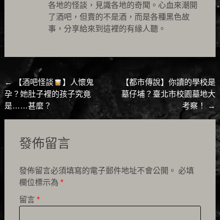
各地的怪談，見識各地的奇聞。心血來潮開
了酒吧，但賣的不是酒，而是各種黑色故
事，分享給來到這裡的有緣人聽。
Post
←
【酒吧怪談
】人懷鬼
【都市傳說】你讀的學校是
孕？她肚子裡的孩子究竟
墓仔埔？臺北市校園墓地大
navigation
是……甚麼？
考察！
→
發佈留言
發佈留言必須填寫的電子郵件地址不會公開。
必填
欄位標示為
*
留言
*