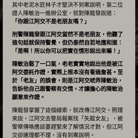
其中老泥水匠林子才堅決不到案說明，第二位
證人陳敏治一進辦公室，就對陳龍發說道：
「你跟江阿交不是老朋友嗎？」
刑警陳龍發跟江阿交當然不是老朋友，他聽了
這句話就保持警覺，但仍泰然自若地應和道：
「是啊！所以你可以把實在情形說出來嘛！」
陳敏治鬆了一口氣，老老實實地說出他是被江
阿交委託作證，實際上根本沒有看過詹甚。至
於「老友」的誤會，則是江阿交唬弄陳敏治，
告訴他自己跟警察有交情，才讓擔心的陳敏治
願意來作證。
陳龍發掌握了這個線索，就改傳江阿交。照理
來說，江阿交去警局報案找「失蹤女友」，被
警察傳喚應該要趕緊來了解情況才對，但江阿
交卻連理都不理，沒有到案說明。