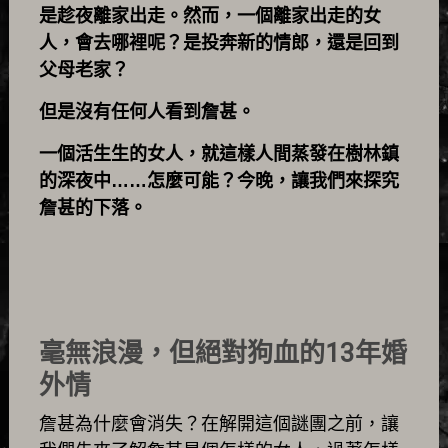
是趁夜離家出走。然而，一個離家出走的女
人，會去哪裡呢？是投奔新的情郎，還是回到
父母老家？
但是沒有任何人看到詹甚。
一個活生生的女人，就這樣人間蒸發在樹林鎮
的深夜中……怎麼可能？今晚，讓我們來探究
詹甚的下落。
毫無浪漫，但絕對狗血的13年婚
外情
詹甚為什麼會消失？在解開這個謎團之前，讓