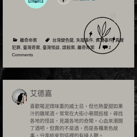
離奇命案
台灣變色龍
,
失蹤事件
,
真實事件
,
真實
犯罪
,
臺灣奇案
,
臺灣怪談
,
謀殺案
,
離奇命案
2
Comments
艾德嘉
喜歡喝泥煤味重的威士忌，但也熱愛甜如果
汁的雞尾酒。常常在大街小巷間巡梭，尋找
各地的怪談，見識各地的奇聞。心血來潮開
了酒吧，但賣的不是酒，而是各種黑色故
事，分享給來到這裡的有緣人聽。