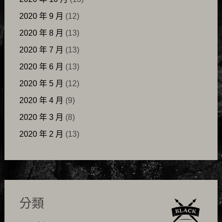
2020 年 9 月
(12)
2020 年 8 月
(13)
2020 年 7 月
(13)
2020 年 6 月
(13)
2020 年 5 月
(12)
2020 年 4 月
(9)
2020 年 3 月
(8)
2020 年 2 月
(13)
分類