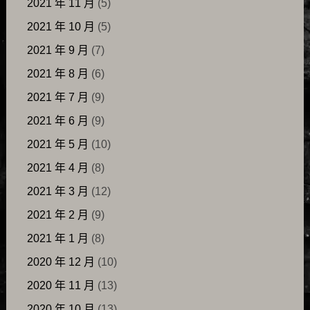
2021 年 11 月
(5)
2021 年 10 月
(5)
2021 年 9 月
(7)
2021 年 8 月
(6)
2021 年 7 月
(9)
2021 年 6 月
(9)
2021 年 5 月
(10)
2021 年 4 月
(8)
2021 年 3 月
(12)
2021 年 2 月
(9)
2021 年 1 月
(8)
2020 年 12 月
(10)
2020 年 11 月
(13)
2020 年 10 月
(13)