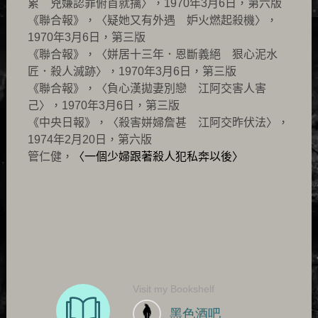
累 兇嫌認罪俯首就擒〉，1970年3月6日，第六版
《聯合報》，〈疑她又有外遇 妒火燃起殺機〉，
1970年3月6日，第三版
《聯合報》，〈姘居十三年．恩斷義絕 狠心泥水
匠．殺人滅跡〉，1970年3月6日，第三版
《聯合報》，〈負心漢拋妻別戀 江阿交害人害
己〉，1970年3月6日，第三版
《中央日報》，〈殺害姘婦詹甚 江阿交昨伏法〉，
1974年2月20日，第六版
管仁健，
〈一個少婦跟著殺人犯私奔以後〉