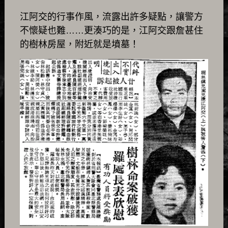
江阿交的行事作風，流露出許多疑點，讓警方
不懷疑也難……更湊巧的是，江阿交跟詹甚住
的樹林房屋，附近就是墳墓！