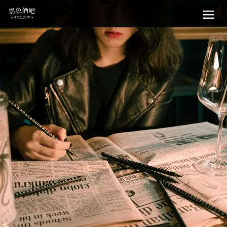
Sk
黑色酒吧
to
con