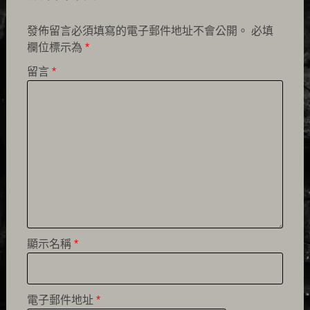
發佈留言必須填寫的電子郵件地址不會公開。
必填
欄位標示為
*
留言
*
顯示名稱
*
電子郵件地址
*