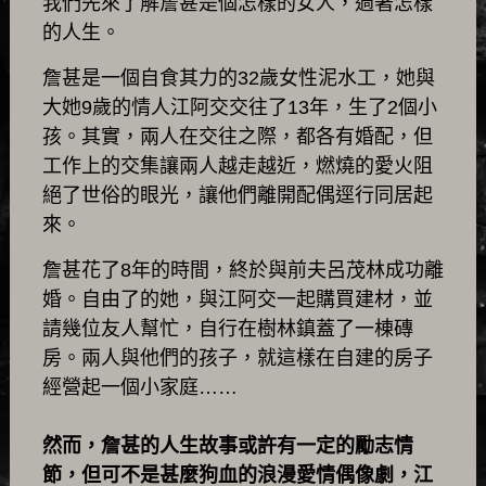
我們先來了解詹甚是個怎樣的女人，過著怎樣
的人生。
詹甚是一個自食其力的32歲女性泥水工，她與
大她9歲的情人江阿交交往了13年，生了2個小
孩。其實，兩人在交往之際，都各有婚配，但
工作上的交集讓兩人越走越近，燃燒的愛火阻
絕了世俗的眼光，讓他們離開配偶逕行同居起
來。
詹甚花了8年的時間，終於與前夫呂茂林成功離
婚。自由了的她，與江阿交一起購買建材，並
請幾位友人幫忙，自行在樹林鎮蓋了一棟磚
房。兩人與他們的孩子，就這樣在自建的房子
經營起一個小家庭……
然而，詹甚的人生故事或許有一定的勵志情
節，但可不是甚麼狗血的浪漫愛情偶像劇，江