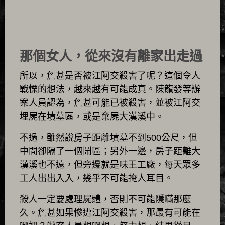
那個女人，從來沒有離家出走過
所以，詹甚是否被江阿交殺害了呢？這個令人
戰慄的想法，越來越有可能成真。陳龍發等辦
案人員認為，詹甚可能已被殺害，並被江阿交
埋屍在墳墓區，或是棄屍大漢溪中。
不過，雖然說房子距離墳墓不到500公尺，但
中間卻隔了一個鬧區；另外一邊，房子距離大
漢溪也不遠，但旁邊就是味王工廠，每天眾多
工人出出入入，幾乎不可能掩人耳目。
殺人一定要處理屍體，否則不可能隱瞞那麼
久。詹甚如果慘遭江阿交殺害，那最有可能在