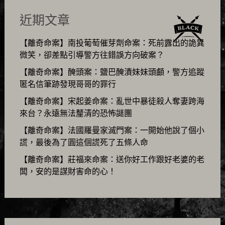
近期文章
【離奇命案】南投葡萄催芽劑命案：死前露出的詭異
微笑，卻差點引導警方往錯誤方向破案？
【離奇命案】醃頭案：鹽巴醃漬妹妹頭顱，警方追蹤
匿名信筆跡發現哥哥的罪行
【離奇命案】宋起姜命案：亂世中暴徒殺人奪妻跨海
來台？永遠無法釐清的恐怖謎團
【離奇命案】法國羅曼家滅門案：一開始他說了個小
謊，最後為了圓這個謊死了五條人命
【離奇命案】莊福來命案：送你好工作跟好老婆的老
闆，安的是謀財害命的心！