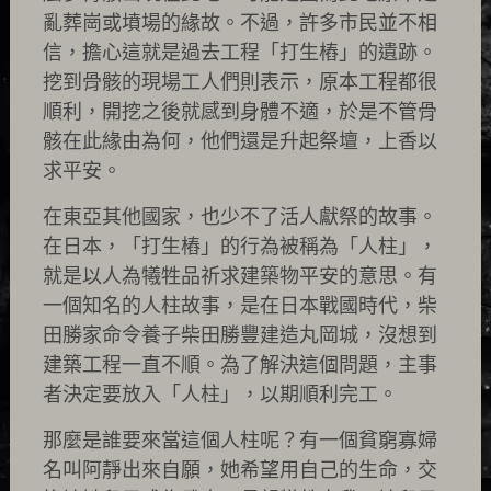
亂葬崗或墳場的緣故。不過，許多市民並不相
信，擔心這就是過去工程「打生樁」的遺跡。
挖到骨骸的現場工人們則表示，原本工程都很
順利，開挖之後就感到身體不適，於是不管骨
骸在此緣由為何，他們還是升起祭壇，上香以
求平安。
在東亞其他國家，也少不了活人獻祭的故事。
在日本，「打生樁」的行為被稱為「人柱」，
就是以人為犧牲品祈求建築物平安的意思。有
一個知名的人柱故事，是在日本戰國時代，柴
田勝家命令養子柴田勝豐建造丸岡城，沒想到
建築工程一直不順。為了解決這個問題，主事
者決定要放入「人柱」，以期順利完工。
那麼是誰要來當這個人柱呢？有一個貧窮寡婦
名叫阿靜出來自願，她希望用自己的生命，交