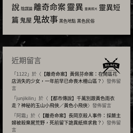
靈異
說
離奇命案
靈異短
陰謀論
靈異照片
鬼故事
篇
鬼屋
黑色民俗
黑色地點
近期留言
「
1122
」於〈
【離奇命案】黃佩芬命案：在鬧區花
店消失的少女，一年前早已命喪木柵山區？
〉發佈留
言
「
junjikilin
」於〈
【都市傳說】千萬別跟黃色雨衣
走？神秘的玉山小飛俠／黃色小飛俠
〉發佈留言
「
阿霜
」於〈
【離奇命案】長岡京殺人事件：採蕨主
婦被殺棄屍荒野，死前留下詭異紙條求救？
〉發佈留
言