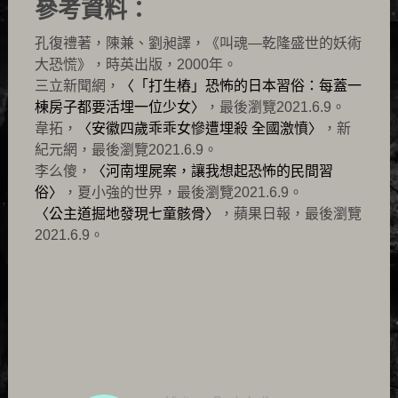
參考資料：
孔復禮著，陳兼、劉昶譯，《叫魂—乾隆盛世的妖術
大恐慌》，時英出版，2000年。
三立新聞網，
〈「打生樁」恐怖的日本習俗：每蓋一
棟房子都要活埋一位少女〉
，最後瀏覽2021.6.9。
韋拓，
〈安徽四歲乖乖女慘遭埋殺 全國激憤〉
，新
紀元網，最後瀏覽2021.6.9。
李么傻，
〈河南埋屍案，讓我想起恐怖的民間習
俗〉
，夏小強的世界，最後瀏覽2021.6.9。
〈公主道掘地發現七童骸骨〉
，蘋果日報，最後瀏覽
2021.6.9。