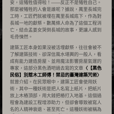
安，這犧牲值得啦！——反正不是犧牲自己。
那麼被犧牲的人會是誰呢？據說，萬里長城完
工時，工匠們就被埋在萬里長城底下，作為對
長城一地的獻祭。數萬條人命為了這個工程消
亡，結合孟姜女哭倒長城的故事，更讓人感到
毛骨悚然。
建築工匠本身如果沒被活埋獻祭，往往會被不
了解建築技術、卻深信風水堪輿的一般人，看
成有能力建造房屋、並用魔法影響房屋氣運的
專家，這部分黑色酒吧過去寫的文章
〈【黑色
民俗】別惹木工師傅！禁忌的臺灣建築咒術〉
就曾介紹。在民眾眼中，建築工匠會使用妖
術，其中一種妖術是把人名寫上紙片，把紙片
放上木樁頂部，用大錘把樁打入地基。這個過
程會為建設工程增添助力，但卻會導致被寫人
名的人精神衰退、甚至死亡。這種妖術被稱為