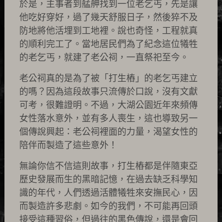
於是，主事者到艋舺找到一位老乞丐，先是讓
他吃好穿好，過了幾天舒服日子，然後猝不及
防地將他活埋到工地裡。說也奇怪，工程就真
的順利完工了。當地居民們為了紀念這位犧牲
的老乞丐，就建了老公祠，一直祭祀至今。
老公祠真的是為了被「打生樁」的老乞丐建立
的嗎？因為這段故事只流傳於口說，沒有文獻
可考，很難證明。不過，大湖公園近年來頻傳
女性落水意外，並有多人喪生，這也導致另一
個傳說興起：老公祠裡面的力量，渴望女性的
陪伴而製造了這些意外！
無論你信不信這則故事，打生樁都是伴隨東亞
歷史發展而生的黑暗記憶，在過去缺乏科學知
識的年代，人們透過活體犧牲來安撫民心，因
而製造許多悲劇。如今的我們，不可能再回頭
接受這種習俗，但過往的黑色傳說，還是會回