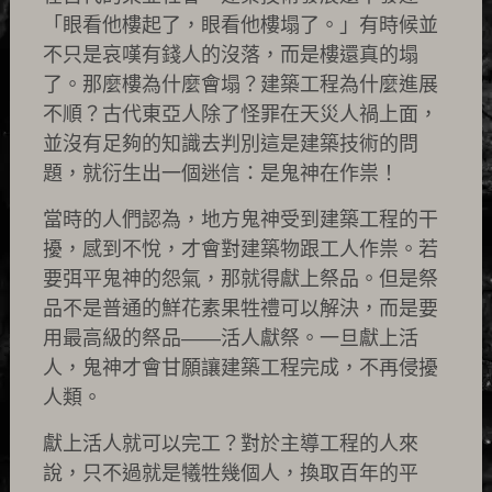
「眼看他樓起了，眼看他樓塌了。」有時候並
不只是哀嘆有錢人的沒落，而是樓還真的塌
了。那麼樓為什麼會塌？建築工程為什麼進展
不順？古代東亞人除了怪罪在天災人禍上面，
並沒有足夠的知識去判別這是建築技術的問
題，就衍生出一個迷信：是鬼神在作祟！
當時的人們認為，地方鬼神受到建築工程的干
擾，感到不悅，才會對建築物跟工人作祟。若
要弭平鬼神的怨氣，那就得獻上祭品。但是祭
品不是普通的鮮花素果牲禮可以解決，而是要
用最高級的祭品——活人獻祭。一旦獻上活
人，鬼神才會甘願讓建築工程完成，不再侵擾
人類。
獻上活人就可以完工？對於主導工程的人來
說，只不過就是犧牲幾個人，換取百年的平