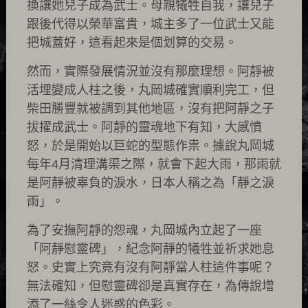
換讓她兒子成為武士。母親犧牲自我，讓兒子
跟後代得以榮華富貴，城主多了一位武士又能
把城蓋好，這看起來是個划算的交易。
然而，實際發展情況並沒有那麼理想。阿靜被
活埋變成人柱之後，丸岡城確實順利完工，但
柴田勝豐就被調到其他地區，沒有把阿靜之子
拔擢成武士。阿靜的靈魂地下有知，大感憤
怒，於是開始以巨蛇的型態作祟。據說丸岡城
每年4月清理溝渠之際，就會下起大雨，那雨就
是阿靜被辜負的淚水，日本人稱之為「靜之淚
雨」。
為了安撫阿靜的怨魂，丸岡城內立起了一座
「阿靜慰靈碑」，紀念阿靜的犧牲並祈求她息
怒。史實上究竟有沒有阿靜當人柱這件事呢？
無法確知，但慰靈碑卻是真實存在，為傳說增
添了一絲令人迷惑的色彩。