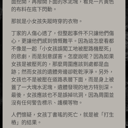
面挖開，再撥開下面的水泥塊，看見一片黃色
的布料在底下閃動。
那就是小女孩失蹤時穿的衣物。
丁家的人傷心透了，但整起事件不只讓他們傷
心，更讓他們感到憤慨難平。因為這怎麼看都
不像是一起「小女孩誤闖工地被壓路機壓死」
的悲劇，而是刻意謀害。怎麼說呢？因為如果
女孩是被壓死的，那麼周圍應該到處都是血
跡；然而女孩的遺體旁邊卻乾乾淨淨。另外，
女孩也不是被壓在道路表層下面，而是身上被
蓋了一大塊水泥塊，遺體發現的地方特別深。
最後，女孩應該也不是誤掉坑洞，因為周圍並
沒有任何警告標示、護欄等物。
人們懷疑，女孩丁書瑤的死亡，就是被「打生
樁」的結果。