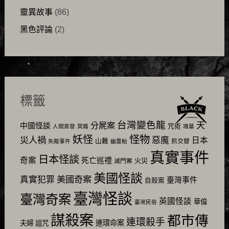
靈異故事
(86)
黑色評論
(2)
標籤
台灣變色龍
天
分屍案
中國怪談
咒術
人間蒸發
冥婚
墳墓
怪物
妖怪
災人禍
惡魔
日本
山難
抓交替
失蹤事件
幽靈船
真實事件
日本怪談
奇案
死亡巡禮
火災
滅門案
美國怪談
美國奇案
真實犯罪
臺灣事件
自殺案
臺灣怪談
臺灣奇案
英國怪談
華倫
臺灣民俗
謀殺案
都市傳
連環殺手
連環命案
夫婦
詛咒