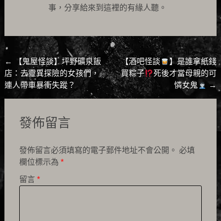
事，分享給來到這裡的有緣人聽。
Post
←
【鬼屋怪談】坪野礦泉飯
【酒吧怪談
】是誰拿紙錢
店：去靈異探險的女孩們，
買粽子
死後才當母親的可
navigation
連人帶車暴衝失蹤？
憐女鬼
→
發佈留言
發佈留言必須填寫的電子郵件地址不會公開。
必填
欄位標示為
*
留言
*