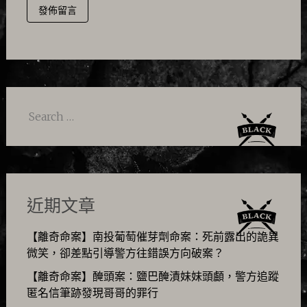
Search
for:
近期文章
【離奇命案】南投葡萄催芽劑命案：死前露出的詭異
微笑，卻差點引導警方往錯誤方向破案？
【離奇命案】醃頭案：鹽巴醃漬妹妹頭顱，警方追蹤
匿名信筆跡發現哥哥的罪行