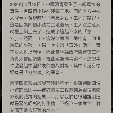
2020年4月18日，中國河南發生了一起驚悚的
事件，有四個小孩在建築工地裡面的土方中被
人發現，發現時早已窒息身亡。工程方辯說，
這是因為四個小孩在工地遊玩，工人沒注意到
就把土倒上去了，造成了這起不幸的「意
外」。然而，工人會沒注意到工地中有「四個
遊玩的小孩」，還一次全部「意外」活埋，實
在讓人難以想像，因此當地縣政府將建築工程
負責人帶回調查，視此案為刑事案件。這起事
件激發起中國網友的熱烈討論，其中不乏有懷
疑這是「打生樁」的聲音。
河南四童案由於屍首殘缺不全，很難判斷四個
小孩的死因——或許這是工程方刻意毀損遺體
來毀屍滅跡的結果——所以我們也很難證明這
就是惡名昭彰的打生樁。不過下一個案件，就
充滿了啟人疑竇的地方。