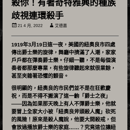
殺你！有著奇特雅興的種族
歧視連環殺手
21 4 月, 2022
艾德嘉
1919年3月19日這一夜，美國的紐奧良市四處
傳出爵士樂的旋律，舞廳中擠滿了人潮，家家
戶戶都在彈奏爵士樂。仔細一聽，不是每個演
奏者都那麼專業，有些旋律聽起來就很業餘，
甚至夾雜著恐懼的顫音。
很明顯的，紐奧良的市民們並不是在狂歡慶
祝，而是不得不搬演了這一齣「爵士之夜」
——因為如果那天晚上有人不彈爵士樂，他就
要冒上全家大小被「紐奧良斧頭殺人魔」砍死
的風險！原來是殺人魔說，他要大開殺戒，但
會放過播放爵士樂的家庭……？究竟這位讓紐