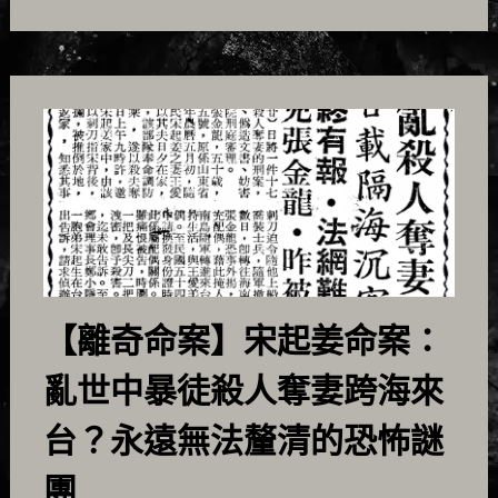
【離奇命案】宋起姜命案：
亂世中暴徒殺人奪妻跨海來
台？永遠無法釐清的恐怖謎
團