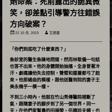
劑命案：死前露出的詭異微
笑，卻差點引導警方往錯誤
方向破案？
22 10 月, 2023
艾德嘉
「你們到底吃了什麼東西？」
急診室的醫生急躁地問道，然而林敬儀一句話
也答不出來。他的身體開始抽搐，全身冒著冷
汗，劇痛讓他失去控制，雙臂和膝蓋都弓了起
來。他那蜷曲的模樣，跟他送醫到院的妻子王
美永幾乎一模一樣。
不到三小時內，他就在竹山秀傳醫院裡斷了
氣，跟隨妻子的腳步到了另一個世界。同一
天，在他們家幫農的田福榮、伍曉珍夫婦，也