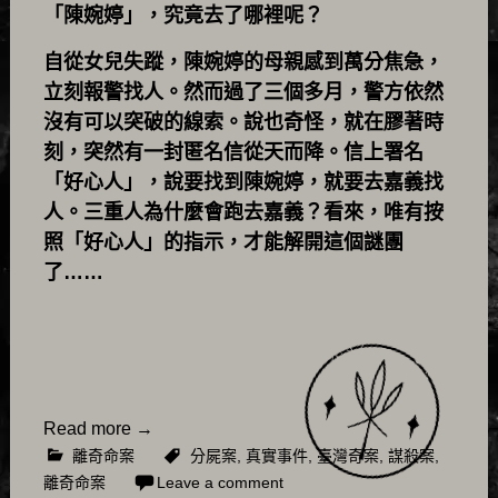
「陳婉婷」，究竟去了哪裡呢？
自從女兒失蹤，陳婉婷的母親感到萬分焦急，
立刻報警找人。然而過了三個多月，警方依然
沒有可以突破的線索。說也奇怪，就在膠著時
刻，突然有一封匿名信從天而降。信上署名
「好心人」，說要找到陳婉婷，就要去嘉義找
人。三重人為什麼會跑去嘉義？看來，唯有按
照「好心人」的指示，才能解開這個謎團
了……
Read more
→
離奇命案
分屍案
,
真實事件
,
臺灣奇案
,
謀殺案
,
離奇命案
Leave a comment