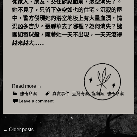
從家人、朋友、交往對象面前，憑空消失了。
她不見了，只留下空空如也的住宅。沉寂的屋
中，警方發現她的浴室地板上有大量血漬，情
況凶多吉少。張靜華去了哪裡？為何消失？謎
團如雪球般，隨著她一天不出現，一天天滾得
越來越大……
Read more
→
離奇命案
真實事件
,
臺灣奇案
,
謀殺案
,
離奇命案
Leave a comment
Posts
←
Older posts