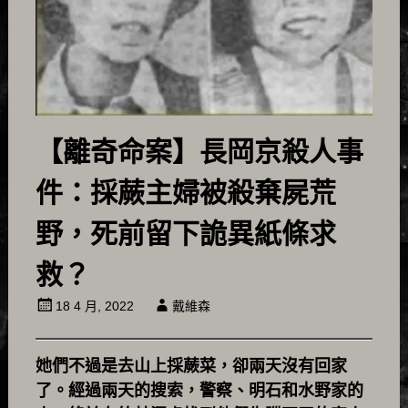
【離奇命案】長岡京殺人事
件：採蕨主婦被殺棄屍荒
野，死前留下詭異紙條求
救？
18 4 月, 2022
戴維森
她們不過是去山上採蕨菜，卻兩天沒有回家
了。經過兩天的搜索，警察、明石和水野家的