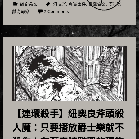
離奇命案
溶屍案
,
真實事件
,
臺灣奇案
,
謀殺案
,
離奇命案
2 Comments
【連環殺手】紐奧良斧頭殺
人魔：只要播放爵士樂就不