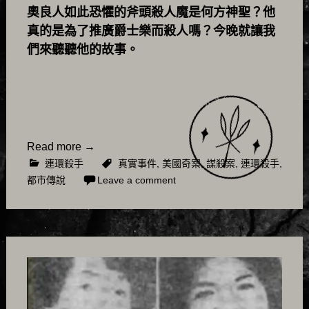
奧良人如此恐懼的斧頭殺人魔是何方神聖？他
真的是為了推廣爵士樂而殺人嗎？今晚就讓我
們來聽聽他的故事。
Read more
→
連環殺手
真實事件
,
美國奇案
,
謀殺案
,
連環殺手
,
都市傳說
Leave a comment