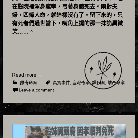
在醫院裡渾身痙攣，弓著身體死去。兩對夫
婦，四條人命，就這樣沒有了。留下來的，只
有死者們過世當下，嘴角上揚的那一抹詭異微
笑……。
Read more
→
離奇命案
真實事件
,
臺灣奇案
,
謀殺案
,
離奇命案
Leave a comment