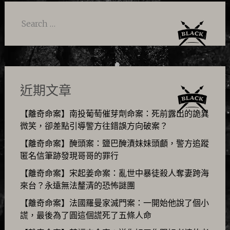
navigation
Search
for:
近期文章
【離奇命案】南投葡萄催芽劑命案：死前露出的詭異
微笑，卻差點引導警方往錯誤方向破案？
【離奇命案】醃頭案：鹽巴醃漬妹妹頭顱，警方追蹤
匿名信筆跡發現哥哥的罪行
【離奇命案】宋起姜命案：亂世中暴徒殺人奪妻跨海
來台？永遠無法釐清的恐怖謎團
【離奇命案】法國羅曼家滅門案：一開始他說了個小
謊，最後為了圓這個謊死了五條人命