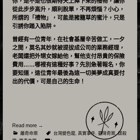
你，是不是也很期待天上掉下來的禮物，讓你
從此步步高升，順利脫單，不再煩惱？小心，
所謂的「禮物」，可能是豬籠草的蜜汁，只是
引誘你踏入陷阱。
曾經有一位青年，在社會基層辛苦做工，一夕
之間，莫名其妙就被提拔成公司的業務經理，
老闆還把外甥女嫁給他，幫他支付昂貴的保險
費用……哪裡有這種好事？先別急著報名，你
要知道，這位青年最後為這一切美夢成真要付
出的代價，可是自己的生命！
Read more
→
離奇命案
台灣變色龍
,
真實事件
,
臺灣奇案
,
謀殺