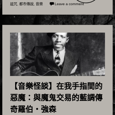
詛咒
,
都市傳說
,
音樂
Leave a comment
【音樂怪談】在我手指間的
惡魔：與魔鬼交易的藍調傳
奇羅伯・強森