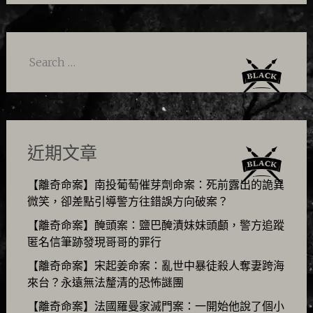
Search
for:
近期文章
【離奇命案】南投葡萄催芽劑命案：死前露出的詭異
微笑，卻差點引導警方往錯誤方向破案？
【離奇命案】醃頭案：鹽巴醃漬妹妹頭顱，警方追蹤
匿名信筆跡發現哥哥的罪行
【離奇命案】宋起姜命案：亂世中暴徒殺人奪妻跨海
來台？永遠無法釐清的恐怖謎團
【離奇命案】法國羅曼家滅門案：一開始他說了個小