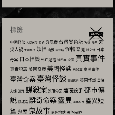
標籤
台灣變色龍
天
分屍案
中國怪談
咒術
人間蒸發
冥婚
墳墓
怪物
妖怪
災人禍
惡魔
日本
山難
抓交替
失蹤事件
幽靈船
真實事件
日本怪談
奇案
死亡巡禮
火災
滅門案
美國怪談
美國奇案
真實犯罪
臺灣事件
自殺案
臺灣怪談
臺灣奇案
英國怪談
華倫
臺灣民俗
謀殺案
都市傳
連環殺手
連環命案
夫婦
詛咒
靈異
說
離奇命案
靈異短
陰謀論
靈異照片
鬼故事
篇
鬼屋
黑色民俗
黑色地點