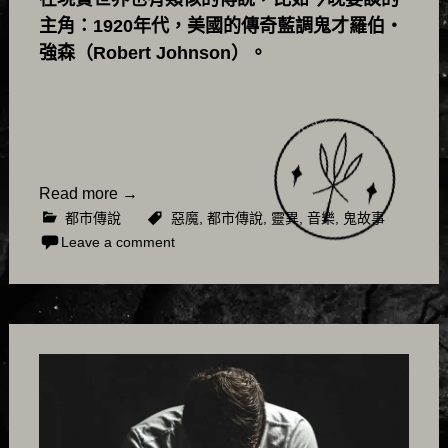
主角：1920年代，美國的傳奇藍調鬼才羅伯・
強森（Robert Johnson）。
Read more
→
都市傳說
惡魔
,
都市傳說
,
靈異
,
音樂
,
鬼故事
Leave a comment