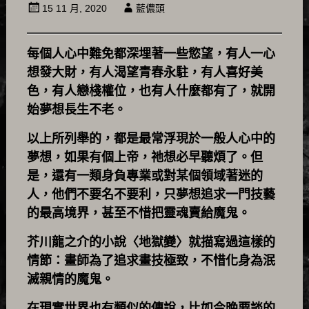
15 11 月, 2020
藍儂頭
每個人心中難免都深埋著一些慾望，有人一心
想發大財，有人渴望青春永駐，有人喜好美
色，有人戀棧權位，也有人什麼都有了，就開
始夢想長生不老。
以上所列舉的，都是最常浮現於一般人心中的
夢想，如果有個上帝，祂想必早聽煩了。但
是，還有一類身負專業或對某個領域著迷的
人，他們不要名不要利，只夢想追求一門技藝
的最高境界，甚至不惜把靈魂賣給魔鬼。
芥川龍之介的小說〈地獄變〉就描寫過這樣的
情節：畫師為了追求畫技極致，不惜化身為泯
滅親情的魔鬼。
在現實世界也有類似的傳說，比如今晚要談的