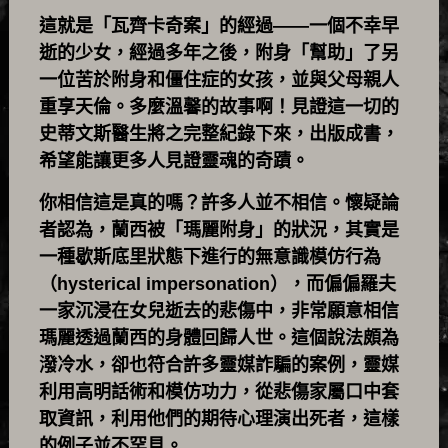
這就是「瓦齊卡奇案」的經過——一個不幸早
逝的少女，經過多年之後，附身「幫助」了另
一位苦於附身和僵住症的女孩，並與父母親人
重享天倫。多麼溫馨的故事啊！見證這一切的
史蒂文斯醫生將之完整紀錄下來，出版成書，
希望能讓更多人見證靈魂的奇蹟。
你相信這是真的嗎？許多人並不相信。懷疑論
者認為，蘭西被「瑪麗附身」的狀況，其實是
一種歇斯底里狀態下進行的無意識模仿行為
（hysterical impersonation），而偏偏羅夫
一家沉浸在女兒逝去的悲傷中，非常願意相信
瑪麗透過蘭西的身體回歸人世。這個說法頗為
潑冷水，卻也符合許多靈媒詐騙的案例，靈媒
利用高明話術和模仿功力，從悲傷家屬口中套
取資訊，利用他們的期待心理演出死者，這樣
的例子並不罕見。