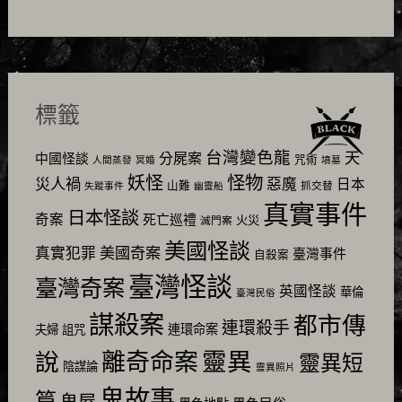
標籤
台灣變色龍
天
分屍案
中國怪談
咒術
人間蒸發
冥婚
墳墓
怪物
妖怪
災人禍
惡魔
日本
山難
抓交替
失蹤事件
幽靈船
真實事件
日本怪談
奇案
死亡巡禮
火災
滅門案
美國怪談
美國奇案
真實犯罪
臺灣事件
自殺案
臺灣怪談
臺灣奇案
英國怪談
華倫
臺灣民俗
謀殺案
都市傳
連環殺手
連環命案
夫婦
詛咒
靈異
說
離奇命案
靈異短
陰謀論
靈異照片
鬼故事
篇