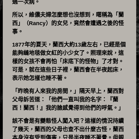
過一次病。
所以，維儂夫婦怎麼想也沒想到，暱稱為「蘭
西」（Rancy）的女兒，竟然會遭遇之後的怪
事。
1877年的夏天，蘭西大約13歲左右，已經是個
能夠縫地毯做女紅的小少女了。照理來說，這
樣的女孩不會再怕「床底下的怪物」了才對。
可是，就在這些日子裡，蘭西會在半夜起床，
表示她怎樣也睡不著。
「昨晚有人來我的房間，」隔天早上，蘭西對
父母訴苦道：「他們一直叫我的名字：『蘭
西！蘭西！』我的臉感覺得到他們的呼氣。」
該不會是有變態怪人闖入吧？這樣的情況持續
了幾天，蘭西的父母也查不出什麼古怪，蘭西
本身沒有受到傷害，只是半夜睡不著覺。母親