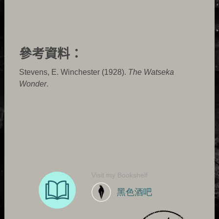
參考資料：
Stevens, E. Winchester (1928).
The Watseka
Wonder
.