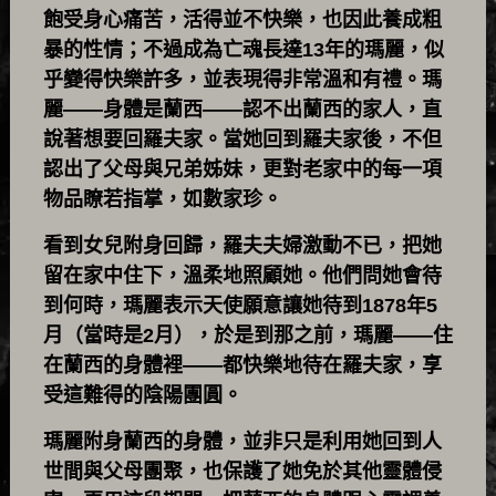
飽受身心痛苦，活得並不快樂，也因此養成粗
暴的性情；不過成為亡魂長達13年的瑪麗，似
乎變得快樂許多，並表現得非常溫和有禮。瑪
麗——身體是蘭西——認不出蘭西的家人，直
說著想要回羅夫家。當她回到羅夫家後，不但
認出了父母與兄弟姊妹，更對老家中的每一項
物品瞭若指掌，如數家珍。
看到女兒附身回歸，羅夫夫婦激動不已，把她
留在家中住下，溫柔地照顧她。他們問她會待
到何時，瑪麗表示天使願意讓她待到1878年5
月（當時是2月），於是到那之前，瑪麗——住
在蘭西的身體裡——都快樂地待在羅夫家，享
受這難得的陰陽團圓。
瑪麗附身蘭西的身體，並非只是利用她回到人
世間與父母團聚，也保護了她免於其他靈體侵