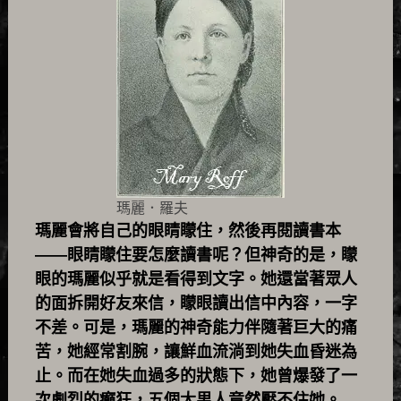
瑪麗．羅夫
瑪麗會將自己的眼睛矇住，然後再閱讀書本
——眼睛矇住要怎麼讀書呢？但神奇的是，矇
眼的瑪麗似乎就是看得到文字。她還當著眾人
的面拆開好友來信，矇眼讀出信中內容，一字
不差。可是，瑪麗的神奇能力伴隨著巨大的痛
苦，她經常割腕，讓鮮血流淌到她失血昏迷為
止。而在她失血過多的狀態下，她曾爆發了一
次劇烈的癲狂，五個大男人竟然壓不住她。