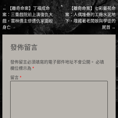
Post
←
【離奇命案】丁福成命
【離奇命案】七彩藝苑命
案：三重戲院前上演復仇大
案：人偶堆疊的工廠水泥地
navigation
戲，雲林債主慘遭仇家圍殺
下，埋藏著老闆娘與學徒的
身亡
屍首
→
發佈留言
發佈留言必須填寫的電子郵件地址不會公開。
必填
欄位標示為
*
留言
*