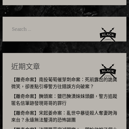
Search
for:
近期文章
【離奇命案】南投葡萄催芽劑命案：死前露出的詭異
微笑，卻差點引導警方往錯誤方向破案？
【離奇命案】醃頭案：鹽巴醃漬妹妹頭顱，警方追蹤
匿名信筆跡發現哥哥的罪行
【離奇命案】宋起姜命案：亂世中暴徒殺人奪妻跨海
來台？永遠無法釐清的恐怖謎團