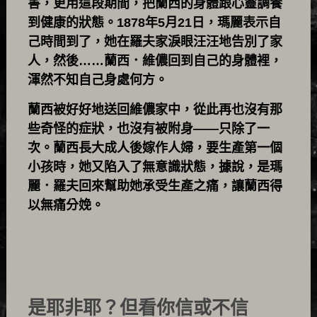
害，更用這段期間，把蘭西的身體跟心靈調養
到健康的狀態。1878年5月21日，瑪麗表示自
己時間到了，她在羅夫家淚眼汪汪地告別了家
人，然後……蘭西．維儂回到自己的身體裡，
渾然不知自己身處何方。
蘭西被好好地送回維儂家中，從此再也沒有那
些奇怪的症狀，也沒有被附身——只除了一
次。蘭西長大成人後嫁作人婦，要生產第一個
小孩時，她又陷入了無意識狀態，據說，是瑪
麗．羅夫回來幫助她承受生產之痛，讓蘭西得
以無痛分娩。
是耶非耶？但看你信或不信